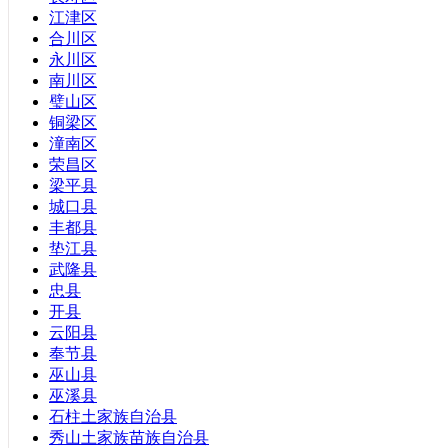
广西壮族自治区
江津区
内蒙古自治区
合川区
西藏自治区
永川区
新疆维吾尔自治区
南川区
宁夏回族自治区
璧山区
香港特别行政区
铜梁区
澳门特别行政区
潼南区
荣昌区
梁平县
城口县
丰都县
垫江县
武隆县
忠县
开县
云阳县
奉节县
巫山县
巫溪县
石柱土家族自治县
秀山土家族苗族自治县