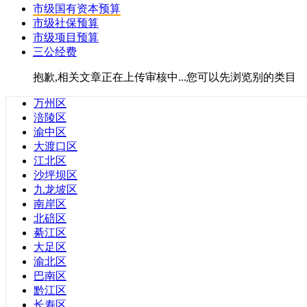
市级国有资本预算
广东省
市级社保预算
安徽省
市级项目预算
福建省
三公经费
甘肃省
贵州省
抱歉,相关文章正在上传审核中...您可以先浏览别的类目
海南省
河北省
万州区
河南省
涪陵区
湖北省
渝中区
湖南省
大渡口区
江苏省
江北区
辽宁省
沙坪坝区
青海省
九龙坡区
山东省
南岸区
山西省
北碚区
陕西省
綦江区
四川省
大足区
云南省
渝北区
浙江省
巴南区
黑龙江省
黔江区
台湾省
长寿区