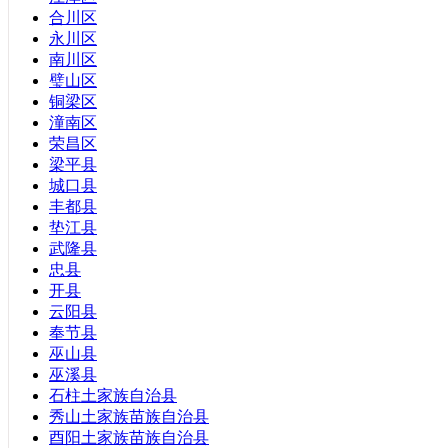
广西壮族自治区
合川区
内蒙古自治区
永川区
西藏自治区
南川区
新疆维吾尔自治区
璧山区
宁夏回族自治区
铜梁区
香港特别行政区
潼南区
澳门特别行政区
荣昌区
梁平县
城口县
丰都县
垫江县
武隆县
忠县
开县
云阳县
奉节县
巫山县
巫溪县
石柱土家族自治县
秀山土家族苗族自治县
酉阳土家族苗族自治县