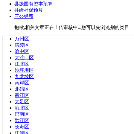
县级国有资本预算
广东省
县级社保预算
安徽省
三公经费
福建省
甘肃省
抱歉,相关文章正在上传审核中...您可以先浏览别的类目
贵州省
海南省
万州区
河北省
涪陵区
河南省
渝中区
湖北省
大渡口区
湖南省
江北区
江苏省
沙坪坝区
辽宁省
九龙坡区
青海省
南岸区
山东省
北碚区
山西省
綦江区
陕西省
大足区
四川省
渝北区
云南省
巴南区
浙江省
黔江区
黑龙江省
长寿区
台湾省
江津区