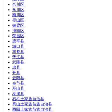
广西壮族自治区
合川区
内蒙古自治区
永川区
西藏自治区
南川区
新疆维吾尔自治区
璧山区
宁夏回族自治区
铜梁区
香港特别行政区
潼南区
澳门特别行政区
荣昌区
梁平县
城口县
丰都县
垫江县
武隆县
忠县
开县
云阳县
奉节县
巫山县
巫溪县
石柱土家族自治县
秀山土家族苗族自治县
酉阳土家族苗族自治县