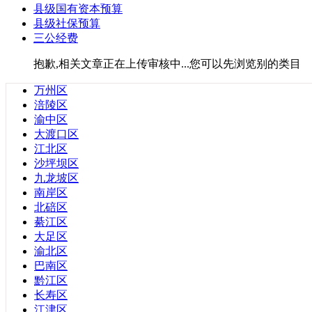
县级国有资本预算
广东省
县级社保预算
安徽省
三公经费
福建省
甘肃省
抱歉,相关文章正在上传审核中...您可以先浏览别的类目
贵州省
海南省
万州区
河北省
涪陵区
河南省
渝中区
湖北省
大渡口区
湖南省
江北区
江苏省
沙坪坝区
辽宁省
九龙坡区
青海省
南岸区
山东省
北碚区
山西省
綦江区
陕西省
大足区
四川省
渝北区
云南省
巴南区
浙江省
黔江区
黑龙江省
长寿区
台湾省
江津区