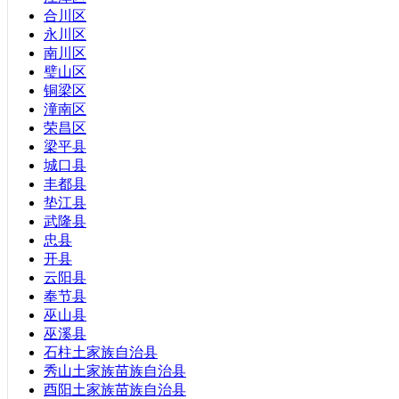
广西壮族自治区
合川区
内蒙古自治区
永川区
西藏自治区
南川区
新疆维吾尔自治区
璧山区
宁夏回族自治区
铜梁区
香港特别行政区
潼南区
澳门特别行政区
荣昌区
梁平县
城口县
丰都县
垫江县
武隆县
忠县
开县
云阳县
奉节县
巫山县
巫溪县
石柱土家族自治县
秀山土家族苗族自治县
酉阳土家族苗族自治县