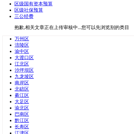
区级国有资本预算
广东省
区级社保预算
安徽省
三公经费
福建省
甘肃省
抱歉,相关文章正在上传审核中...您可以先浏览别的类目
贵州省
海南省
万州区
河北省
涪陵区
河南省
渝中区
湖北省
大渡口区
湖南省
江北区
江苏省
沙坪坝区
辽宁省
九龙坡区
青海省
南岸区
山东省
北碚区
山西省
綦江区
陕西省
大足区
四川省
渝北区
云南省
巴南区
浙江省
黔江区
黑龙江省
长寿区
台湾省
江津区