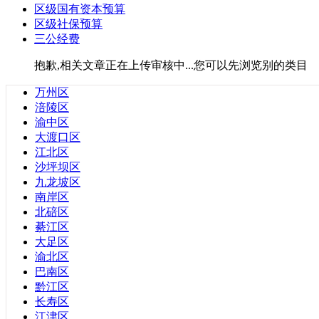
区级国有资本预算
广东省
区级社保预算
安徽省
三公经费
福建省
甘肃省
抱歉,相关文章正在上传审核中...您可以先浏览别的类目
贵州省
海南省
万州区
河北省
涪陵区
河南省
渝中区
湖北省
大渡口区
湖南省
江北区
江苏省
沙坪坝区
辽宁省
九龙坡区
青海省
南岸区
山东省
北碚区
山西省
綦江区
陕西省
大足区
四川省
渝北区
云南省
巴南区
浙江省
黔江区
黑龙江省
长寿区
台湾省
江津区