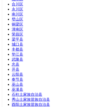
广西壮族自治区
合川区
内蒙古自治区
永川区
西藏自治区
南川区
新疆维吾尔自治区
璧山区
宁夏回族自治区
铜梁区
香港特别行政区
潼南区
澳门特别行政区
荣昌区
梁平县
城口县
丰都县
垫江县
武隆县
忠县
开县
云阳县
奉节县
巫山县
巫溪县
石柱土家族自治县
秀山土家族苗族自治县
酉阳土家族苗族自治县