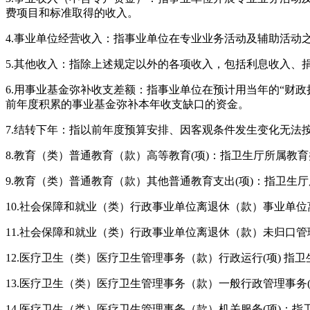
费项目和标准取得的收入。
4.
事业单位经营收入：指事业单位在专业业务活动及辅助活动
5.
其他收入：指除上述规定以外的各项收入，包括利息收入、
6.
用事业基金弥补收支差额：指事业单位在预计用当年的“财政拨
前年度积累的事业基金弥补本年收支缺口的资金。
7.
结转下年：指以前年度预算安排、因客观条件发生变化无法
8.
教育（类）普通教育（款）高等教育
(项
)
：指卫生厅所属教育
9.
教育（类）普通教育（款）其他普通教育支出
(项
)
：指卫生厅
10.
社会保障和就业（类）行政事业单位离退休（款）事业单位
11.
社会保障和就业（类）行政事业单位离退休（款）未归口管
12.
医疗卫生（类）医疗卫生管理事务（款）行政运行
(项
)
指卫
13.
医疗卫生（类）医疗卫生管理事务（款）一般行政管理事务
14.
医疗卫生（类）医疗卫生管理事务（款）机关服务
(项
)
：指