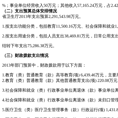
%
；事业单位经营收入
50万元；其他收入
57,165.24
万元，占
2.4
（二）支出预算总体安排情况
省卫生厅
2013
年支出预算
2,291,543.98
万元。
1.
按支出功能分类，包括教育
11,500.16万元、社会保障和就业
1
2.
按支出用途分类，包括人员支出
38,469.81万元，日常公用支
结转下年支出
75,286.38万元。
（三）财政拨款支出情况
2013
年部门预算中，财政拨款用于以下方面：
1.
教育（类）普通教育（款）高等教育
(项
) 6,439.46
万元，主要
2.
教育（类）普通教育（款）其他普通教育支出
(
项
) 220.08
万元
3.
社会保障和就业（类）行政事业单位离退休（款）事业单位
4.
社会保障和就业（类）行政事业单位离退休（款）未归口管
5.
医疗卫生（类）医疗卫生管理事务（款）行政运行
(项
) 1,431.