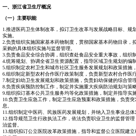
一、浙江省卫生厅概况
（一）主要职能
1.
推进医药卫生体制改革，拟订卫生改革与发展战略目标、规
实施。
2.
负责组织实施国家基本药物制度，贯彻国家基本药物目录，
采购的具体组织实施与监督管理。
3.
负责食品安全综合协调，组织查处食品安全重大事故，组织
4.
统筹规划、协调全省卫生资源配置，指导区域卫生规划的编
5.
组织制定农村卫生和城市社区卫生服务发展规划和政策措施
6.
组织制定新型农村合作医疗政策制度，负责新型农村合作医
7.
制定妇幼卫生发展规划和政策措施，负责妇幼保健的综合管
8.
负责疾病预防控制工作，制定并实施重大疾病防治规划与策
9.
组织拟订基本公共卫生服务均等化政策措施，制定并指导实
10.
负责卫生应急工作，制定卫生应急预案和政策措施，负责突
息。
11.
组织制定中医药、民族医药发展规划，并纳入卫生事业总体
12.
指导规范卫生行政执法工作，依法负责职业卫生的监督管理
治监督。
13.
组织拟订公立医院改革政策措施，指导和监督公立医院建立