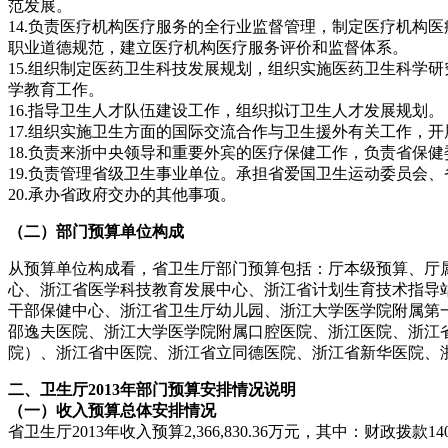
范发展。
14.
负责医疗机构医疗服务的全行业监督管理，制定医疗机构医
职业道德规范，建立医疗机构医疗服务评价和监督体系。
15.
组织制定医药卫生科技发展规划，组织实施医药卫生科学研
学教育工作。
16.
指导卫生人才队伍建设工作，组织拟订卫生人才发展规划。
17.
组织实施卫生方面的国际交流合作与卫生援外有关工作，开
18.
负责来浙中央领导和重要外宾的医疗保健工作，负责省保健
19.
负责管理省级卫生事业单位。承担省爱国卫生运动委员会、
20.
承办省政府交办的其他事项。
（二）部门预算单位构成
从预算单位构成看，省卫生厅部门预算包括：厅本级预算、厅
心、浙江省医学科技教育发展中心、浙江省计划生育技术指导
干部保健中心、浙江省卫生厅幼儿园、浙江大学医学院附属第
邵逸夫医院、浙江大学医学院附属口腔医院、浙江医院、浙江
院）、浙江省中医院、浙江省立同德医院、浙江省新华医院、
二、卫生厅
2013年部门预算安排情况说明
（一）收入预算总体安排情况
省卫生厅
2013年收入预算
2,366,830.36
万元，其中：财政拨款
14