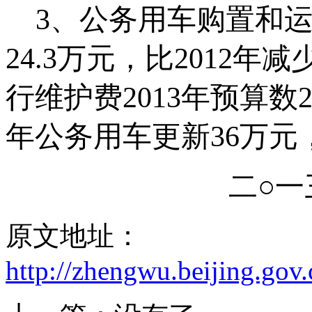
3
、公务用车购置和
24.3
万元，比
2012
年减
行维护费
2013
年预算数
2
年公务用车更新
36
万元
二○
原文地址：
http://zhengwu.beijing.gov