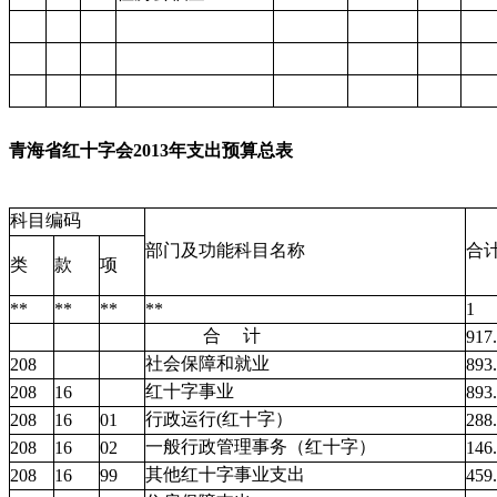
青海省红十字会2013年支出预算总表
科目编码
部门及功能科目名称
合
类
款
项
**
**
**
**
1
合
计
917
社会保障和就业
208
893
红十字事业
208
16
893
行政运行
(
红十字）
208
16
01
288
一般行政管理事务（红十字）
208
16
02
146
其他红十字事业支出
208
16
99
459