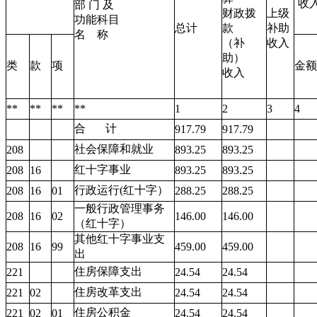
收
部 门 及
财政拨
上级
功能科目
总计
款
补助
名
称
（补
收入
助）
类
款
项
金额
收入
**
**
**
**
1
2
3
4
合
计
917.79
917.79
社会保障和就业
208
893.25
893.25
红十字事业
208
16
893.25
893.25
行政运行(红十字）
208
16
01
288.25
288.25
一般行政管理事务
208
16
02
146.00
146.00
（红十字）
其他红十字事业支
208
16
99
459.00
459.00
出
住房保障支出
221
24.54
24.54
住房改革支出
221
02
24.54
24.54
住房公积金
221
02
01
24.54
24.54