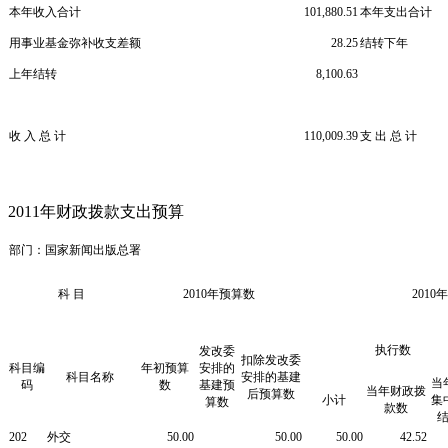
本年收入合计
101,880.51
本年支出合计
用事业基金弥补收支差额
28.25
结转下年
上年结转
8,100.63
收
入
总
计
110,009.39
支
出
总
计
2011年财政拨款支出预算
部门：国家新闻出版总
科
目
2010年预算数
2010
执行数
发改委
扣除发改委
科目编
年初预算
安排的
科目名称
安排的基建
当
码
数
基建预
当年财政拨
后预算数
小计
集
算数
款数
202
外交
50.00
50.00
50.00
42.52