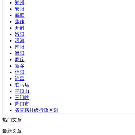
郑州
广东省
安阳
安徽省
鹤壁
福建省
焦作
甘肃省
开封
贵州省
洛阳
海南省
漯河
河北省
南阳
河南省
濮阳
湖北省
商丘
湖南省
新乡
江苏省
信阳
辽宁省
许昌
青海省
驻马店
山东省
平顶山
山西省
三门峡
陕西省
周口市
四川省
省直辖县级行政区划
云南省
热门文章
浙江省
黑龙江省
最新文章
台湾省